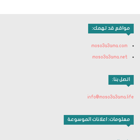
مواقع قد تهمك:
moso3a3ama.com
moso3a3ama.net
اتصل بنا:
info@moso3a3ama.life
معلومات: اعلانات الموسوعة