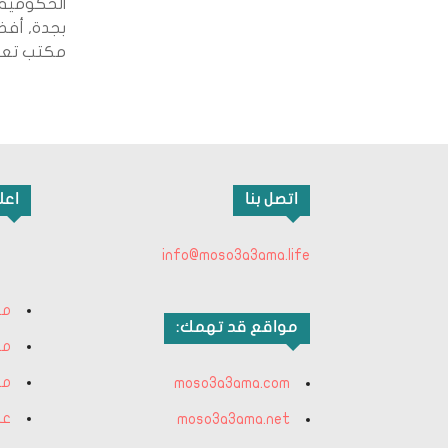
الحكومية,
بجدة, أف
مكتب تعقيب ب
اتصل بنا
اعل
info@moso3a3ama.life
مك
مواقع قد تهمك:
مك
مك
moso3a3ama.com
عا
moso3a3ama.net