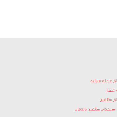
م عاملة منزلية
اطفال
م سائقين
استقدام سائقين بالدمام