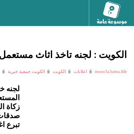
الكويت :
لجنه تاخذ اثاث مستعمل
moso3a3ama.life
اعلانات
الكويت
الكويت جمعية خيرية
لجنه خي
زكاة ا
صدقات
تبرع ا