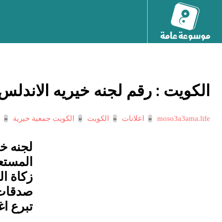
الكويت :
رقم لجنه خيريه الاندلس
moso3a3ama.life
اعلانات
الكويت
الكويت جمعية خيرية
لجنه خي
زكاة ا
صدقات
تبرع ا