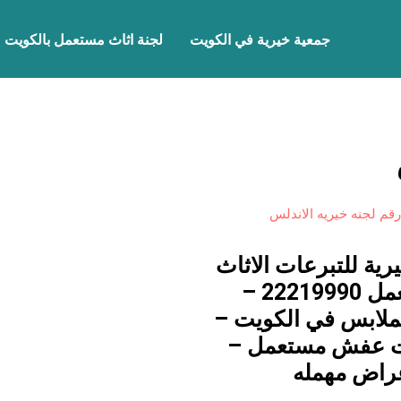
جمعية خيرية في الكويت
لجنة اثاث مستعمل بالكويت
رقم لجنه خيريه الاندلس
رية للتبرعات الاثاث
المستعمل 22219990 –
لملابس في الكويت –
 عفش مستعمل –
غراض مهمله