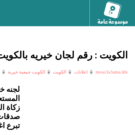
الكويت :
رقم لجان خيريه بالكويت
moso3a3ama.life
اعلانات
الكويت
الكويت جمعية خيرية
لجنه خي
زكاة ا
صدقات
تبرع ا