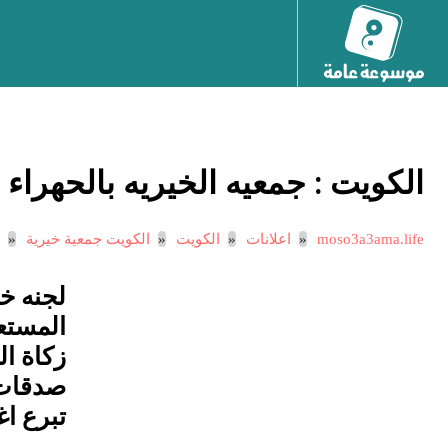
الكويت :
جمعيه الخيريه بالحهراء ل
moso3a3ama.life
اعلانات
الكويت
الكويت جمعية خيرية
لجنه خي
زكاة ا
صدقات
تبرع ا